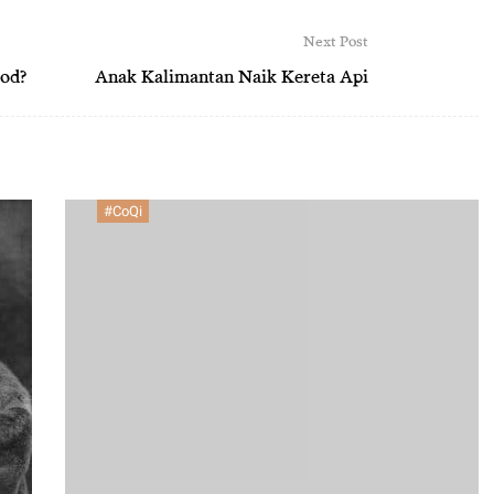
Next Post
pod?
Anak Kalimantan Naik Kereta Api
#CoQi