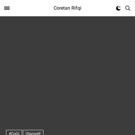
Coretan Rifqi
#CoQi
Otomotif