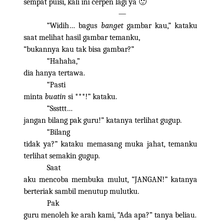
sempat puisi, kali ini cerpen lagi ya 🙂
—
“Widih… bagus
banget
gambar kau,” kataku
saat melihat hasil gambar temanku,
“bukannya kau tak bisa gambar?”
“Hahaha,”
dia hanya tertawa.
“Pasti
minta
buatin
si ***!” kataku.
“Sssttt…
jangan bilang pak guru!” katanya terlihat gugup.
“Bilang
tidak ya?” kataku memasang muka jahat, temanku
terlihat semakin gugup.
Saat
aku mencoba membuka mulut, “JANGAN!” katanya
berteriak sambil menutup mulutku.
Pak
guru menoleh ke arah kami, “Ada apa?” tanya beliau.