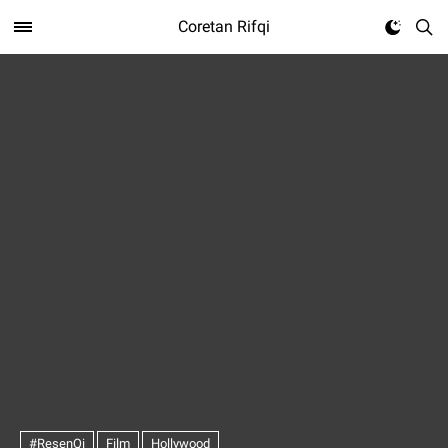
Coretan Rifqi
#ResenQi
Film
Hollywood