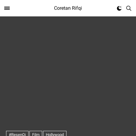
Coretan Rifqi
#ResenQi
Film
Hollywood