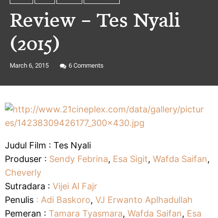
Review – Tes Nyali
(2015)
March 6, 2015
6
Comments
Judul Film : Tes Nyali
Produser :
Sendy Febrina
,
Esa Sigit
,
Wafda Saifan
,
Cheverly
Sutradara :
Vijei Al Fajr
Penulis
: Adi Baskoro
,
VJ Erwanto Aplhadullah
Pemeran :
Tamara Tyasmara
,
Wafda Saifan
,
Esa