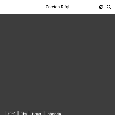
Coretan Rifqi
#Rafi
Film
Horror
Indonesia