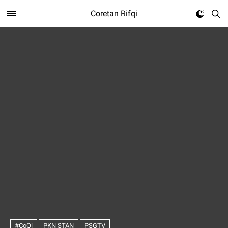
Coretan Rifqi
#CoQi
PKN STAN
PSGTV