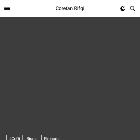
Coretan Rifqi
#CoQi
Bisnis
Ekonomi