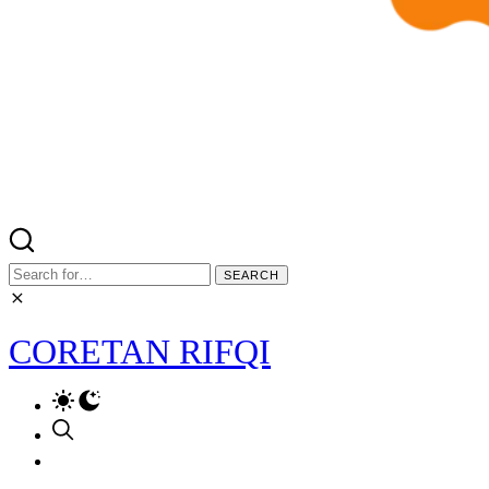
Search
for:
CORETAN RIFQI