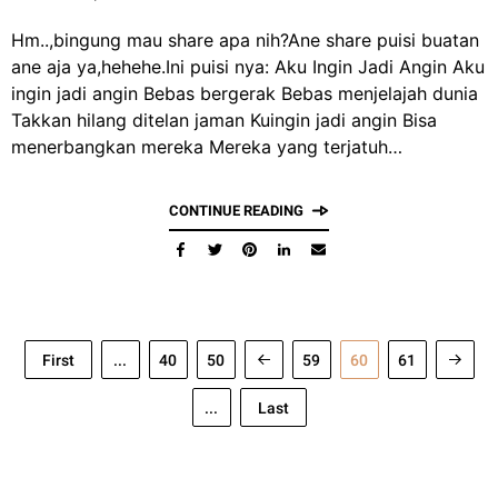
Hm..,bingung mau share apa nih?Ane share puisi buatan
ane aja ya,hehehe.Ini puisi nya: Aku Ingin Jadi Angin Aku
ingin jadi angin Bebas bergerak Bebas menjelajah dunia
Takkan hilang ditelan jaman Kuingin jadi angin Bisa
menerbangkan mereka Mereka yang terjatuh…
CONTINUE READING
First
...
40
50
59
60
61
...
Last