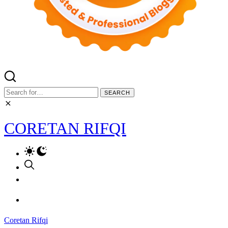
Search
for:
CORETAN RIFQI
Coretan Rifqi