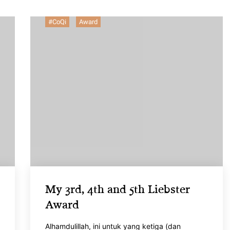
#CoQi
Award
My 3rd, 4th and 5th Liebster
Award
Alhamdulillah, ini untuk yang ketiga (dan