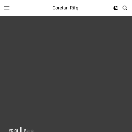
Coretan Rifqi
#DiQi
Bisnis