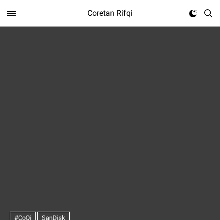
Coretan Rifqi
#CoQi
SanDisk