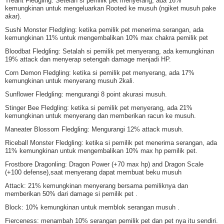
Treant Fledgling: Setelah si pemilik pet menyerang, ada 16%
kemungkinan untuk mengeluarkan Rooted ke musuh (ngiket musuh pake
akar).
Sushi Monster Fledgling: ketika pemilik pet menerima serangan, ada
kemungkinan 11% untuk mengembalikan 10% max chakra pemilik pet
Bloodbat Fledgling: Setalah si pemilik pet menyerang, ada kemungkinan
19% attack dan menyerap setengah damage menjadi HP.
Corn Demon Fledgling: ketika si pemilik pet menyerang, ada 17%
kemungkinan untuk menyerang musuh 2kali.
Sunflower Fledgling: mengurangi 8 point akurasi musuh.
Stinger Bee Fledgling: ketika si pemilik pet menyerang, ada 21%
kemungkinan untuk menyerang dan memberikan racun ke musuh.
Maneater Blossom Fledgling: Mengurangi 12% attack musuh.
Riceball Monster Fledgling: ketika si pemilik pet menerima serangan, ada
11% kemungkinan untuk mengembalikan 10% max hp pemilik pet.
Frostbore Dragonling: Dragon Power (+70 max hp) and Dragon Scale
(+100 defense),saat menyerang dapat membuat beku musuh
Attack: 21% kemungkinan menyerang bersama pemiliknya dan
memberikan 50% dari damage si pemilik pet .
Block: 10% kemungkinan untuk memblok serangan musuh .
Fierceness: menambah 10% serangan pemilik pet dan pet nya itu sendiri.