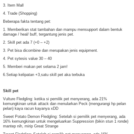
3. Item Mall
4. Trade (Shopping)
Beberapa fakta tentang pet:
1. Memberikan stat tambahan dan mampu mensupport dalam bentuk
damage / heal/ buff, tergantung jenis pet.
2. Skill pet ada 7 (+0 – +2)
3. Pet bisa dicombine dan merupakan jenis equipment.
4. Pet sytesis value 30 – 40
5. Memberi makan pet selama 2 jam!
6.Setiap kelipatan +3,satu skill pet aka terbuka
Skill pet
Vulture Fledgling: ketika si pemilik pet menyerang, ada 21%
kemungkinan untuk attack dan menularkan Peck (mengurangi hp pelan
pelan) kaya racun kayanya xDD
Sweet Potato Demon Fledgling: Setelah si pemilik pet menyerang, ada
16% kemungkinan untuk mengeluarkan Suppression (bikin stun 1 ronde)
mantep nih, mirip Great Strange