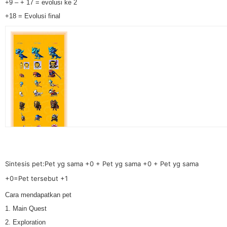
+9 – + 17 = evolusi ke 2
+18 = Evolusi final
Sintesis pet:Pet yg sama +0 +
Pet yg sama +0 +
Pet yg sama
+0=Pet tersebut +1
Cara mendapatkan pet
1. Main Quest
2. Exploration