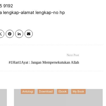
5 9192
a lengkap-alamat lengkap-no hp
Next Post
#1Hari1Ayat : Jangan Mempersekutukan Allah
Antologi
Download
Ebook
My Book