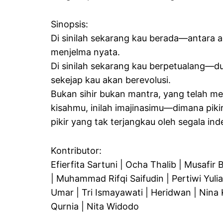
Sinopsis:
Di sinilah sekarang kau berada—antara a
menjelma nyata.
Di sinilah sekarang kau berpetualang—d
sekejap kau akan berevolusi.
Bukan sihir bukan mantra, yang telah m
kisahmu, inilah imajinasimu—dimana pik
pikir yang tak terjangkau oleh segala ind
Kontributor:
Efierfita Sartuni | Ocha Thalib | Musafir B
| Muhammad Rifqi Saifudin | Pertiwi Yulian
Umar | Tri Ismayawati | Heridwan | Nina
Qurnia | Nita Widodo