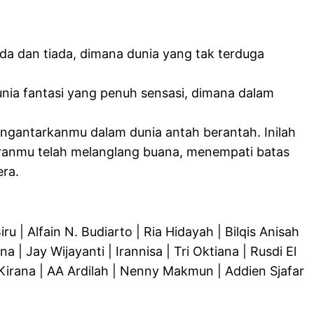
da dan tiada, dimana dunia yang tak terduga
unia fantasi yang penuh sensasi, dimana dalam
engantarkanmu dalam dunia antah berantah. Inilah
iranmu telah melanglang buana, menempati batas
era.
iru | Alfain N. Budiarto | Ria Hidayah | Bilqis Anisah
a | Jay Wijayanti | Irannisa | Tri Oktiana | Rusdi El
 Kirana | AA Ardilah | Nenny Makmun | Addien Sjafar