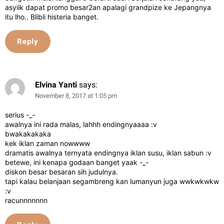
asyiik dapat promo besar2an apalagi grandpize ke Jepangnya
itu lho.. Blibli histeria banget.
Reply
Elvina Yanti
says:
November 8, 2017 at 1:05 pm
serius -_-
awalnya ini rada malas, lahhh endingnyaaaa :v
bwakakakaka
kek iklan zaman nowwww
dramatis awalnya ternyata endingnya iklan susu, iklan sabun :v
betewe, ini kenapa godaan banget yaak -_-
diskon besar besaran sih judulnya.
tapi kalau belanjaan segambreng kan lumanyun juga wwkwkwkw
:v
racunnnnnnn