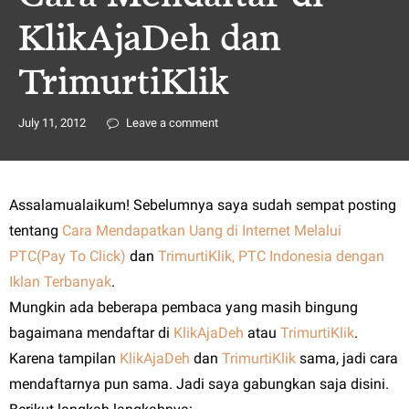
KlikAjaDeh dan
TrimurtiKlik
July 11, 2012
Leave a comment
Assalamualaikum! Sebelumnya saya sudah sempat posting
tentang
Cara Mendapatkan Uang di Internet Melalui
PTC(Pay To Click)
dan
TrimurtiKlik, PTC Indonesia dengan
Iklan Terbanyak
.
Mungkin ada beberapa pembaca yang masih bingung
bagaimana mendaftar di
KlikAjaDeh
atau
TrimurtiKlik
.
Karena tampilan
KlikAjaDeh
dan
TrimurtiKlik
sama, jadi cara
mendaftarnya pun sama. Jadi saya gabungkan saja disini.