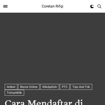
Coretan Rifqi
Artikel
Bisnis Online
KlikAjaDeh
PTC
Tips And Trik
TrimurtiKlik
Cara Mendaftar di