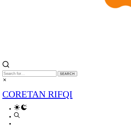
Search
for:
CORETAN RIFQI