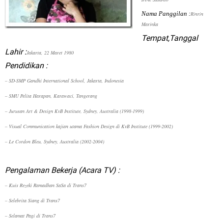
Nama Panggilan :
Rinrin
Marinka
Tempat,Tanggal
Lahir :
Jakarta, 22 Maret 1980
Pendidikan :
– SD-SMP Gandhi International School, Jakarta, Indonesia
– SMU Pelita Harapan, Karawaci, Tangerang
– Jurusan Art & Design KvB Institute, Sydney, Australia (1998-1999)
– Visual Communication kajian utama Fashion Design di KvB Institute (1999-2002)
– Le Cordon Bleu, Sydney, Australia (2002-2004)
Pengalaman Bekerja (Acara TV) :
– Kuis Rezeki Ramadhan SaSa di Trans7
– Selebrita Siang di Trans7
– Selamat Pagi di Trans7