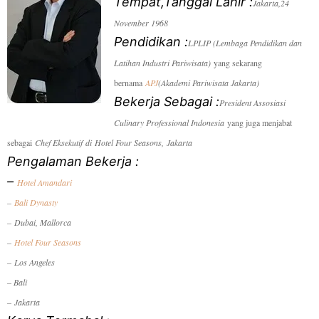
Tempat,Tanggal Lahir :
Jakarta,24
November 1968
Pendidikan :
LPLIP (Lembaga Pendidikan dan
Latihan Industri Pariwisata)
yang sekarang
bernama
APJ
(Akademi Pariwisata Jakarta)
Bekerja Sebagai :
President Assosiasi
Culinary Professional Indonesia
yang juga menjabat
sebagai
Chef Eksekutif
di
Hotel Four Seasons
,
Jakarta
Pengalaman Bekerja :
–
Hotel Amandari
–
Bali Dynasty
– Dubai, Mallorca
–
Hotel Four Seasons
– Los Angeles
– Bali
–
Jakarta