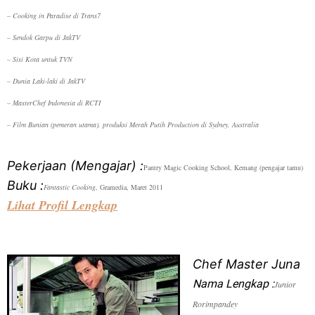
– Cooking in Paradise di Trans7
– Sendok Garpu di JakTV
– Sisi Kota untuk TVN
– Dunia Laki-laki di JakTV
– MasterChef Indonesia di RCTI
– Film
Bunian
(pemeran utama), produksi Merah Putih Production di Sydney, Australia
Pekerjaan (Mengajar) :
Pantry Magic Cooking School, Kemang (pengajar tamu)
Buku :
Fantastic Cooking
, Gramedia, Maret 2011
Lihat Profil Lengkap
Chef Master Juna
Nama Lengkap :
Junior
Rorimpandey