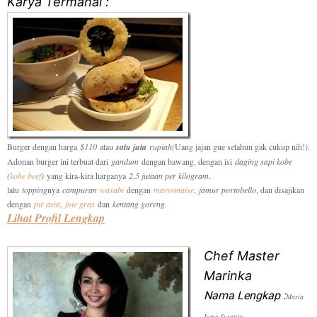
Karya Termahal :
Burger dengan harga
$110
atau
satu juta
rupiah(
Uang jajan gue setahun gak cukup nih!
)
.
Adonan burger ini terbuat dari
gandum
dengan bawang, dengan isi
daging sapi kobe
(
kobe beef
)
yang kira-kira harganya
2.5 jutaan per kilogram
,
lalu
topping
nya
campuran
wasabi
dengan
mayonnaise
,
jamur portobello
, dan disajikan
dengan
pir asia
,
foie gras
dan
kentang goreng
.
Lihat Profil Lengkap
Chef Master
Marinka
Nama Lengkap :
Maria
Irene Susanto