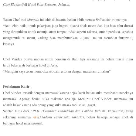
Chef Eksekutif
di
Hotel Four Seasons
,
Jakarta
.
Walau Chef asal
Manado
ini lahir di Jakarta, beliau lebih merasa
Bali
adalah rumahnya.
“Bali lebih baik, untuk pekerjaan juga bagus, disana tidak macet dan kita bisa tahu durasi
yang dibutuhkan untuk menuju suatu tempat, tidak seperti Jakarta, sulit diprediksi. Apabila
mengemudi 30 menit, kadang bisa membutuhkan 2 jam. Hal ini membuat frustrasi”,
katanya.
Chef Vindex punya impian untuk pensiun di Bali, tapi sekarang ini beliau masih ingin
terus bekerja di berbagai hotel di Asia.
“Mungkin saya akan membuka sebuah restoran dengan masakan rumahan”
Perjalanan Karir
:
Chef Vindex tertarik dengan memasak karena sejak kecil beliau suka membantu neneknya
memasak. Apalagi beliau suka makanan apa aja. Menurut Chef Vindex, memasak itu
adalah bakat karena ada orang yang suka masak tapi selalu gagal.
Setelah lulus dari
LPLIP (Lembaga Pendidikan dan Latihan Industri Pariwisata)
yang
sekarang namanya
APJ
(Akademi Pariwisata Jakarta)
, beliau bekerja sebagai chef di
berbagai hotel internasional.