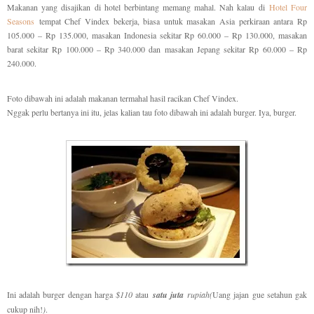
Makanan yang disajikan di hotel berbintang memang mahal. Nah kalau di
Hotel Four
Seasons
tempat Chef Vindex bekerja, biasa untuk masakan Asia perkiraan antara Rp
105.000 – Rp 135.000, masakan Indonesia sekitar Rp 60.000 – Rp 130.000, masakan
barat sekitar Rp 100.000 – Rp 340.000 dan masakan Jepang sekitar Rp 60.000 – Rp
240.000.
Foto dibawah ini adalah makanan termahal hasil racikan Chef Vindex.
Nggak perlu bertanya ini itu, jelas kalian tau foto dibawah ini adalah burger. Iya, burger.
Ini adalah burger dengan harga
$110
atau
satu juta
rupiah(
Uang jajan gue setahun gak
cukup nih!
)
.