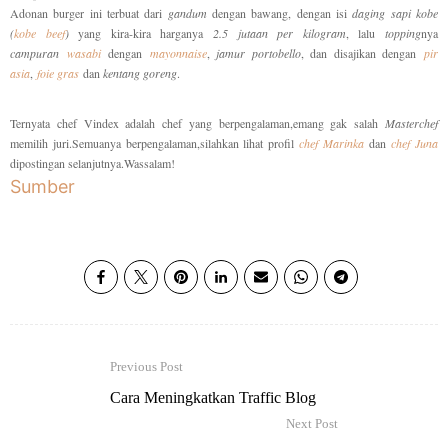
Adonan burger ini terbuat dari
gandum
dengan bawang, dengan isi
daging sapi kobe
(
kobe beef
)
yang kira-kira harganya
2.5 jutaan per kilogram
, lalu
topping
nya
campuran
wasabi
dengan
mayonnaise
,
jamur portobello
, dan disajikan dengan
pir
asia
,
foie gras
dan
kentang goreng
.
Ternyata chef Vindex adalah chef yang berpengalaman,emang gak salah
Masterchef
memilih juri.Semuanya berpengalaman,silahkan lihat profil
chef Marinka
dan
chef Juna
dipostingan selanjutnya.Wassalam!
Sumber
Previous Post
Cara Meningkatkan Traffic Blog
Next Post