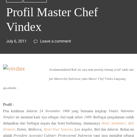
Profil Master Chef
Vindex
July 6, 2011
Leave a comment
Assalamualaikum!Kali ini saya mau posting tentang
profil
salah satu
juri
Masterchef Indonesia
yaitu
Master Chef Vindex.
Langsung
aja,cekidot :
Profil :
Pria kelahiran
Jakarta 24 November 1968
yang bernama lengkap
Vindex Valentino
Tengker
ini memulai karir nya sebagai
chef
sejak
tahun 1989
. Berbagai pengalaman sudah
didapatkan dari berbagai negara dan hotel berbintang, diantaranya
Hotel Amandari
,
Bali
Dynasty
, Dubai, Mallorca,
Hotel Four Seasons
, Los Angeles, Bali
dan
Jakarta
. Beliau ini
adalah
President Assosiasi Culinary Professional Indonesia
yang juga menjabat sebagai