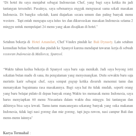
“Di hotel itu saya menjabat sebagai Indonesian Chef, yang bagi saya ketika itu jadi
tantangan tersendiri. Pasalnya, saya sebenarnya enggak menguasai sama sekali masakan
Indonesia. Di bangku sekolah, kami diajarkan secara umum dan paling banyak menu
western . Tapi entah mengapa saya lulus tes dan dikursuskan masakan Indonesia selama 2
minggu untuk mempelajari 24 menu yang akan disajikan di hotel.”
Setahun bekerja di
Hotel Amandari
, Chef Vindex pindah ke
Bali Dynasty
. Lalu setahun
kemudian beliau berhenti dan pindah ke Spanyol karena mendapat tawaran kerja di sebuah
restoran Indonesia
di
Mallorca, Spanyol
.
“Waktu tahun kedua bekerja di Spanyol saya baru saja menikah. Jadi saya boyong istri
sekalian bulan madu di sana, itu pengalaman yang menyenangkan. Dulu sewaktu baru saja
merintis karir sebagai chef, saya sempat gugup ketika disuruh menemui tamu dan
menanyakan bagaimana rasa masakannya. Bagi saya hal itu tidak mudah, seperti orang
yang baru belajar pidato di depan banyak orang.Waktu tes memasak menu Indonesia, saya
harus menyiapkan 60 menu Nusantara dalam waktu dua minggu. Ini tantangan dan
akhirnya bisa saya lewati. Tamu-tamu mancanegara sekarang banyak yang suka makanan
Indonesia, tidak lagi nasi goreng dan mie goreng, tapi juga rawon, nasi campur Bali dan
menu-menu lainnya”
Karya Termahal
: