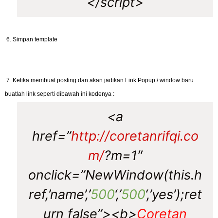
</script>
6. Simpan template
7. Ketika membuat posting dan akan jadikan Link Popup / window baru
buatlah link seperti dibawah ini kodenya :
<a
href=”
http://coretanrifqi.co
m/
?m=1″
onclick=”NewWindow(this.h
ref,’name’,’
500
‘,’
500
‘,’yes’);ret
urn false”><b>
Coretan