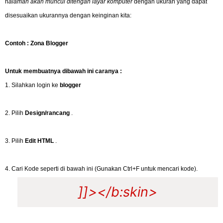
h
alaman akan muncul ditengah layar komputer
dengan ukuran yang dapat
disesuaikan ukurannya dengan keinginan kita:
Contoh :
Zona Blogger
Untuk membuatnya dibawah ini caranya :
1. Silahkan login ke
blogger
2. Pilih
Design/rancang
.
3. Pilih
Edit HTML
.
4. Cari Kode seperti di bawah ini (Gunakan Ctrl+F untuk mencari kode).
]]></b:skin>