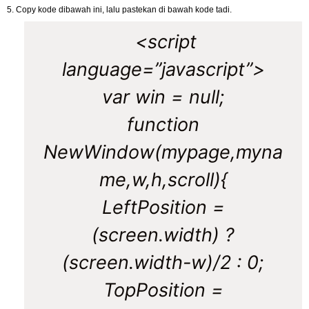
5. Copy kode dibawah ini, lalu pastekan di bawah kode tadi.
<script
language=”javascript”>
var win = null;
function
NewWindow(mypage,myna
me,w,h,scroll){
LeftPosition =
(screen.width) ?
(screen.width-w)/2 : 0;
TopPosition =