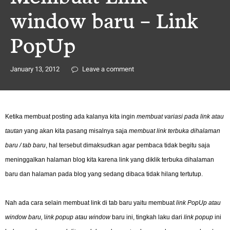
window baru – Link
PopUp
January 13, 2012
Leave a comment
Ketika membuat posting ada kalanya kita ingin
membuat variasi pada
link
atau
tautan
yang akan kita pasang misalnya saja
membuat link terbuka dihalaman
baru
/ tab baru
, hal tersebut dimaksudkan agar pembaca tidak begitu saja
meninggalkan halaman blog kita karena link yang diklik
terbuka dihalaman
baru
dan halaman pada blog yang sedang dibaca tidak hilang tertutup.
Nah ada cara selain membuat link di tab baru yaitu
membuat
link PopUp
atau
window baru,
l
ink popup atau window
baru ini, tingkah laku dari
link popup
ini