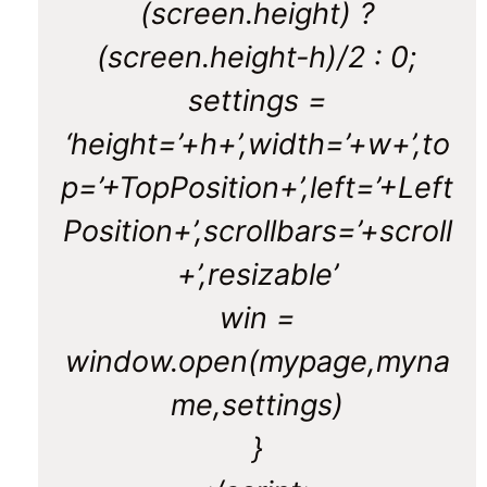
(screen.height) ?
(screen.height-h)/2 : 0;
settings =
‘height=’+h+’,width=’+w+’,to
p=’+TopPosition+’,left=’+Left
Position+’,scrollbars=’+scroll
+’,resizable’
win =
window.open(mypage,myna
me,settings)
}