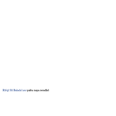
Rifqi Sii Balada’xer
yaitu saya sendiri