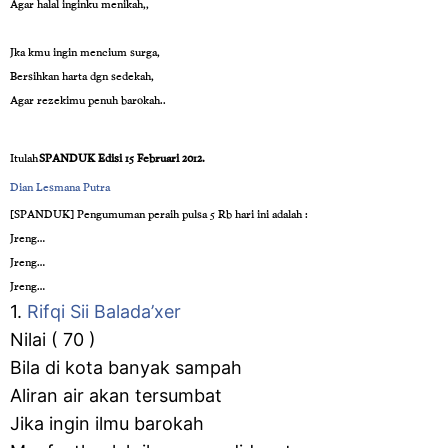
Agar halal inginku menikah,,
Jka kmu ingin mencium surga,
Bersihkan harta dgn sedekah,
Agar rezekimu penuh barokah..
Itulah
SPANDUK Edisi 15 Februari 2012.
Dian Lesmana Putra
‎[SPANDUK] Pengumuman peraih pulsa 5 Rb hari ini adalah :
Jreng…
Jreng…
Jreng…
1.
Rifqi Sii Balada’xer
Nilai ( 70 )
Bila di kota banyak sampah
Aliran air akan tersumbat
Jika ingin ilmu barokah