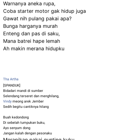
Warnanya aneka rupa,
Coba starter motor gak hidup juga
Gawat nih pulang pakai apa?
Bunga harganya murah
Enteng dan pas di saku,
Mana batrei hape lemah
Ah makin merana hidupku
Tha Artha
‎[SPANDUK]
Bidadari mandi di sumber
Selendang terseret dan menghilang,
Vindy
meong arek Jember
Sedih begitu cantiknya hilang
Buah kedondong
Di sebelah tumpukan buku,
Ayo senyum dong
Jangan kalah dengan pesonaku
Merapikan pakai gunting kuku