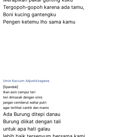
Tergopoh-gopoh karena ada tamu,
Boni kucing gantengku
Pengen ketemu lho sama kamu
Umie Kaccum Adjuwls’sagawa
‎[Spanduk]
Ikan asin campur teri
teri dimasak dengan sinis
jangan cemberut wahai putri
agar terlihat cantik dan manis
Ada Burung ditepi danau
Burung diikat dengan tali
untuk apa hati galau
lebih baik tersenyum bersama kami