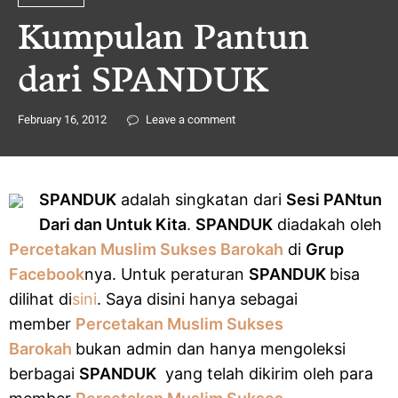
Kumpulan Pantun
dari SPANDUK
February 16, 2012
Leave a comment
SPANDUK
adalah singkatan dari
Sesi PANtun
Dari dan Untuk Kita
.
SPANDUK
diadakah oleh
Percetakan Muslim Sukses Barokah
di
Grup
Facebook
nya. Untuk peraturan
SPANDUK
bisa
dilihat di
sini
. Saya disini hanya sebagai
member
Percetakan Muslim Sukses
Barokah
bukan admin dan hanya mengoleksi
berbagai
SPANDUK
yang telah dikirim oleh para