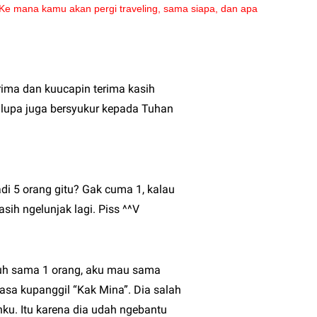
e mana kamu akan pergi traveling, sama siapa, dan apa
rima dan kuucapin terima kasih
 lupa juga bersyukur kepada Tuhan
adi 5 orang gitu? Gak cuma 1, kalau
sih ngelunjak lagi. Piss ^^V
uruh sama 1 orang, aku mau sama
sa kupanggil “Kak Mina”. Dia salah
ku. Itu karena dia udah ngebantu