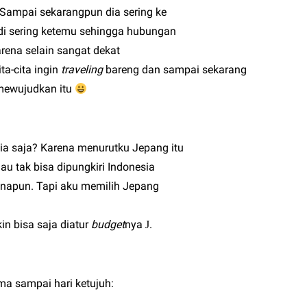
 Sampai sekarangpun dia sering ke
di sering ketemu sehingga hubungan
arena selain sangat dekat
ta-cita ingin
traveling
bareng dan sampai sekarang
mewujudkan itu
a saja? Karena menurutku Jepang itu
u tak bisa dipungkiri Indonesia
manapun. Tapi aku memilih Jepang
in bisa saja diatur
budget
nya
.
J
ama sampai hari ketujuh: