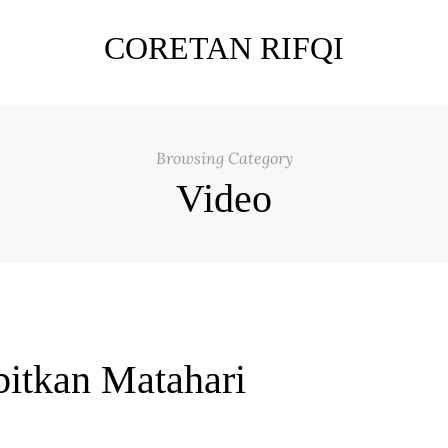
CORETAN RIFQI
Browsing Category
Video
bitkan Matahari